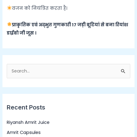
वजन को नियंत्रित करता है।
प्राकृतिक एवं अद्भुत गुणकारी 17 जड़ी बूटियां से बना रियांश
डाईबो जी जूस ।
S
e
a
r
Recent Posts
c
h
Riyansh Amrit Juice
f
Amrit Capsules
o