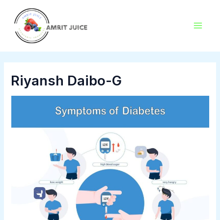
Skip
Main
to
Men
content
Riyansh Daibo-G